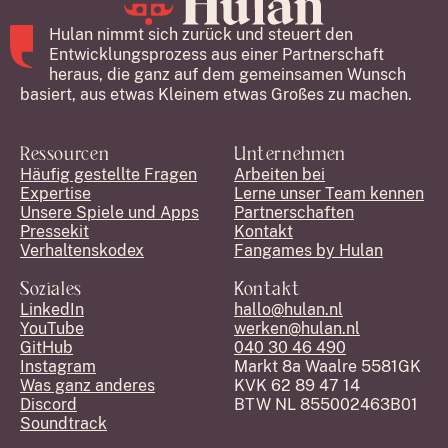
Hulan nimmt sich zurück und steuert den
Entwicklungsprozess aus einer Partnerschaft
heraus, die ganz auf dem gemeinsamen Wunsch
basiert, aus etwas Kleinem etwas Großes zu machen.
Ressourcen
Unternehmen
Häufig gestellte Fragen
Arbeiten bei
Expertise
Lerne unser Team kennen
Unsere Spiele und Apps
Partnerschaften
Pressekit
Kontakt
Verhaltenskodex
Fangames by Hulan
Soziales
Kontakt
LinkedIn
hallo@hulan.nl
YouTube
werken@hulan.nl
GitHub
040 30 46 490
Instagram
Markt 8a Waalre 5581GK
Was ganz anderes
KVK 62 89 47 14
Discord
BTW NL 855002463B01
Soundtrack