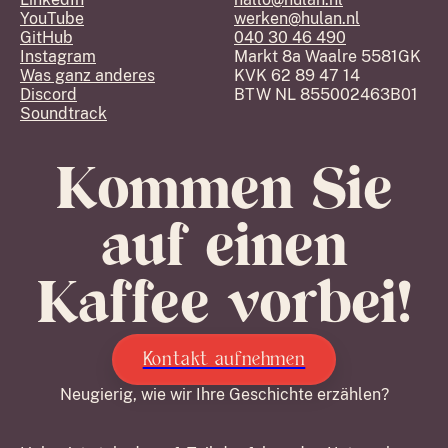
YouTube
werken@hulan.nl
GitHub
040 30 46 490
Instagram
Markt 8a Waalre 5581GK
Was ganz anderes
KVK 62 89 47 14
Discord
BTW NL 855002463B01
Soundtrack
Kommen Sie
auf einen
Kaffee vorbei!
Kontakt aufnehmen
Neugierig, wie wir Ihre Geschichte erzählen?